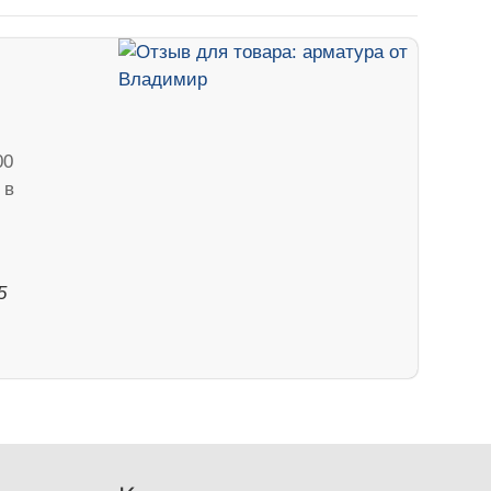
00
 в
5