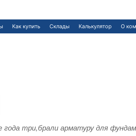
ы
Как купить
Склады
Калькулятор
О ко
е года три,брали арматуру для фунда