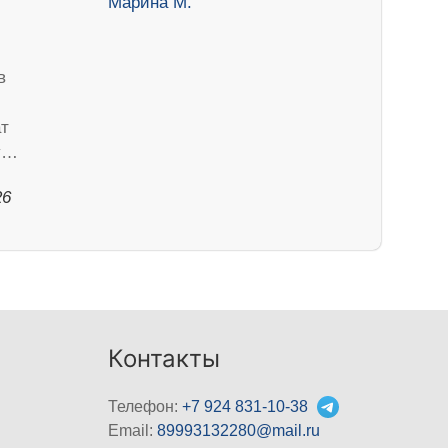
в
ат
ду…
26
Контакты
Телефон:
+7 924 831-10-38
Email:
89993132280@mail.ru