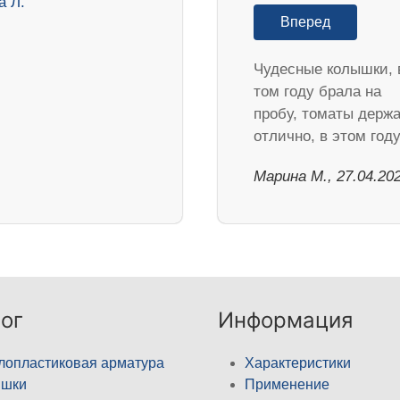
Вперед
Чудесные колышки, 
том году брала на
пробу, томаты держ
отлично, в этом го
Марина М., 27.04.20
ог
Информация
лопластиковая арматура
Характеристики
ышки
Применение